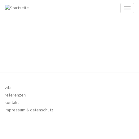
Direkt
Toggl
zum
naviga
Inhalt
vita
referenzen
kontakt
impressum & datenschutz