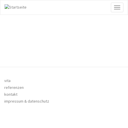
Direkt
Toggl
zum
naviga
Inhalt
vita
referenzen
kontakt
impressum & datenschutz